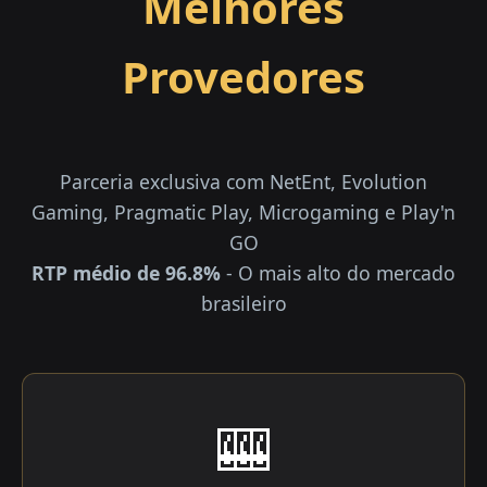
Melhores
Provedores
Parceria exclusiva com NetEnt, Evolution
Gaming, Pragmatic Play, Microgaming e Play'n
GO
RTP médio de 96.8%
- O mais alto do mercado
brasileiro
🎰