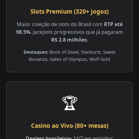
Slots Premium (320+ jogos)
Maior coleção de slots do Brasil com
RTP até
98.5%
. Jackpots progressivos que já pagaram
R$ 2.8 milhões
.
Destaques:
Book of Dead, Starburst, Sweet
Bonanza, Gates of Olympus, Wolf Gold
🏆
Casino ao Vivo (80+ mesas)
Dealers brasileiros
24/7 em estúdios