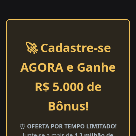
🚀 Cadastre-se
AGORA e Ganhe
R$ 5.000 de
Bônus!
⏰
OFERTA POR TEMPO LIMITADO!
Junte-se a mais de
1.2 milhão de