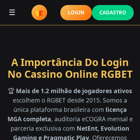
☰
LOGIN
CADASTRO
A Importância Do Login
No Cassino Online RGBET
🏆
Mais de 1.2 milhão de jogadores ativos
escolhem o RGBET desde 2015. Somos a
única plataforma brasileira com
licença
MGA completa
, auditoria eCOGRA mensal e
parceria exclusiva com
NetEnt, Evolution
Gaming e Pragmatic Play
. Oferecemos