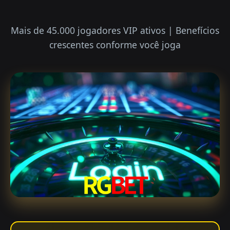
Mais de 45.000 jogadores VIP ativos | Benefícios
crescentes conforme você joga