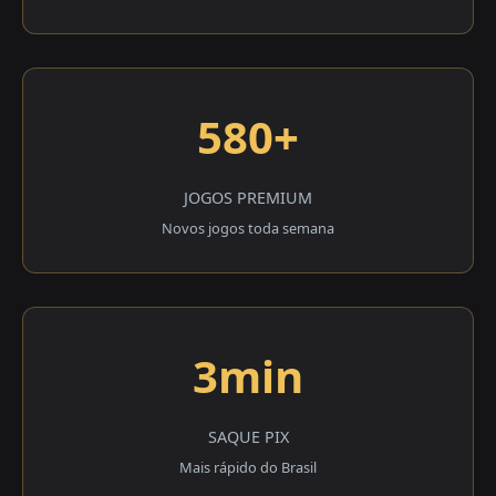
580+
JOGOS PREMIUM
Novos jogos toda semana
3min
SAQUE PIX
Mais rápido do Brasil