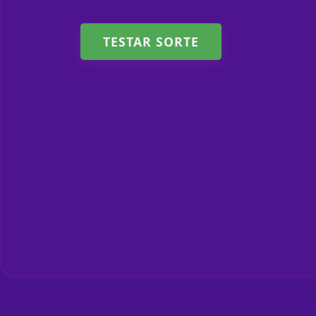
TESTAR SORTE