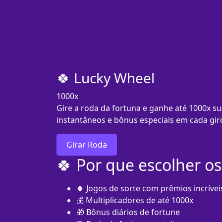
🍀 Lucky Wheel
1000x
Gire a roda da fortuna e ganhe até 1000x s
instantâneos e bônus especiais em cada gir
Girar Roda
🍀 Por que escolher 
🍀 Jogos de sorte com prêmios incrívei
💰 Multiplicadores de até 1000x
🎁 Bônus diários de fortune