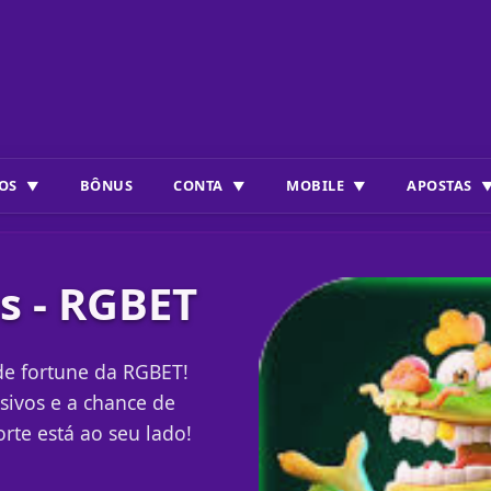
OS
BÔNUS
CONTA
MOBILE
APOSTAS
s - RGBET
de fortune da RGBET!
sivos e a chance de
rte está ao seu lado!