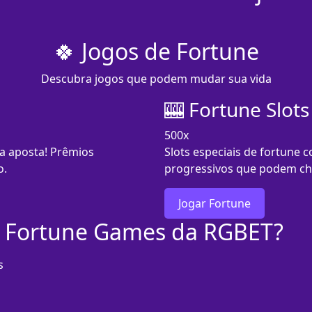
🍀 Jogos de Fortune
Descubra jogos que podem mudar sua vida
🎰 Fortune Slots
500x
ua aposta! Prêmios
Slots especiais de fortune 
o.
progressivos que podem ch
Jogar Fortune
os Fortune Games da RGBET?
s