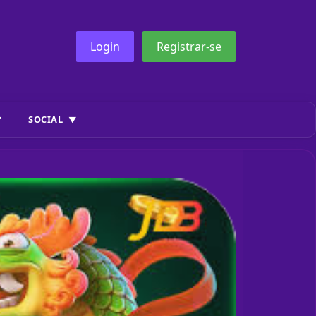
Login
Registrar-se
SOCIAL