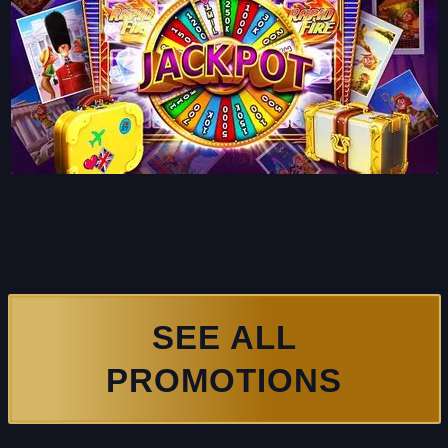
SEE ALL
PROMOTIONS