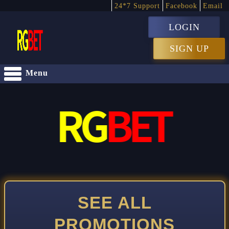
24*7 Support
Facebook
Email
LOGIN
SIGN UP
Menu
SEE ALL
PROMOTIONS