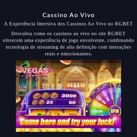
Cassino Ao Vivo
A Experiência Imersiva dos Cassinos Ao Vivo no RGBET
Descubra como os cassinos ao vivo no site RGBET
oferecem uma experiência de jogo envolvente, combinando
tecnologia de streaming de alta definição com interações
reais e emocionantes.