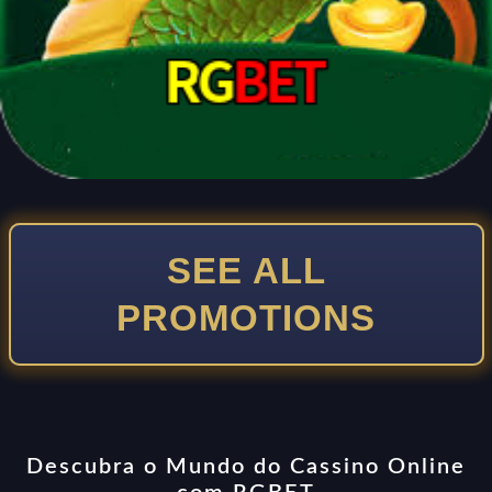
SEE ALL
PROMOTIONS
Descubra o Mundo do Cassino Online