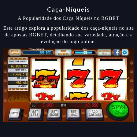
Caça-Níqueis
A Popularidade dos Caça-Níqueis no RGBET
Este artigo explora a popularidade dos caça-níqueis no site
de apostas RGBET, detalhando sua variedade, atração e a
evolução do jogo online.