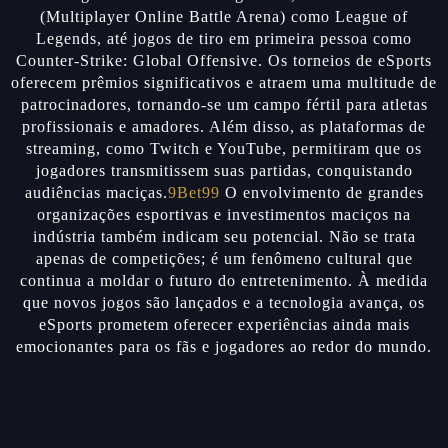
(Multiplayer Online Battle Arena) como League of
Legends, até jogos de tiro em primeira pessoa como
Counter-Strike: Global Offensive. Os torneios de eSports
oferecem prêmios significativos e atraem uma multitude de
patrocinadores, tornando-se um campo fértil para atletas
profissionais e amadores. Além disso, as plataformas de
streaming, como Twitch e YouTube, permitiram que os
jogadores transmitissem suas partidas, conquistando
audiências maciças.
9Bet99
O envolvimento de grandes
organizações esportivas e investimentos maciços na
indústria também indicam seu potencial. Não se trata
apenas de competições; é um fenômeno cultural que
continua a moldar o futuro do entretenimento. À medida
que novos jogos são lançados e a tecnologia avança, os
eSports prometem oferecer experiências ainda mais
emocionantes para os fãs e jogadores ao redor do mundo.