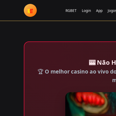
RGBET
Login
App
Jogo
🎰 Não H
🏆
O melhor casino ao vivo do
m