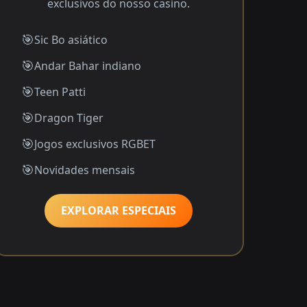
exclusivos do nosso casino.
Sic Bo asiático
Andar Bahar indiano
Teen Patti
Dragon Tiger
Jogos exclusivos RGBET
Novidades mensais
EXPLORAR ESPECIAIS