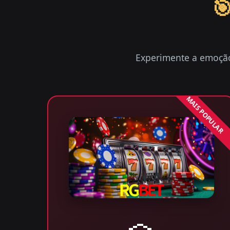

Experimente a emoção