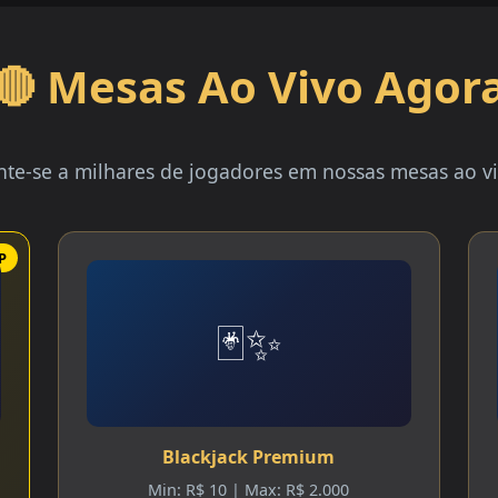
🔴 Mesas Ao Vivo Agor
nte-se a milhares de jogadores em nossas mesas ao v
🃏✨
Blackjack Premium
Min: R$ 10 | Max: R$ 2.000