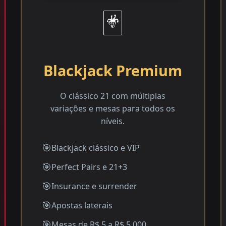
🃏
Blackjack Premium
O clássico 21 com múltiplas
variações e mesas para todos os
níveis.
Blackjack clássico e VIP
Perfect Pairs e 21+3
Insurance e surrender
Apostas laterais
Mesas de R$ 5 a R$ 5.000