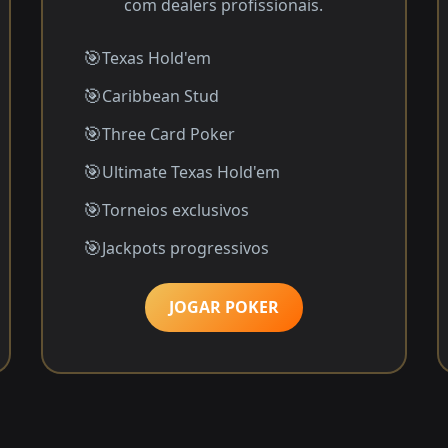
com dealers profissionais.
Texas Hold'em
Caribbean Stud
Three Card Poker
Ultimate Texas Hold'em
Torneios exclusivos
Jackpots progressivos
JOGAR POKER