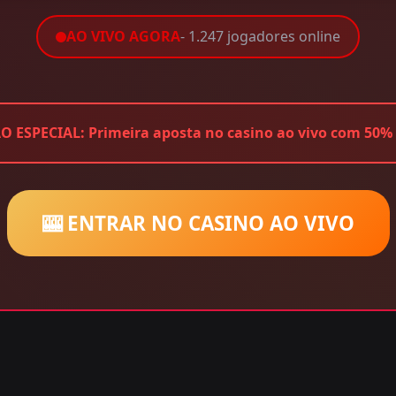
AO VIVO AGORA
- 1.247 jogadores online
 ESPECIAL:
Primeira aposta no casino ao vivo com 50%
🎰 ENTRAR NO CASINO AO VIVO