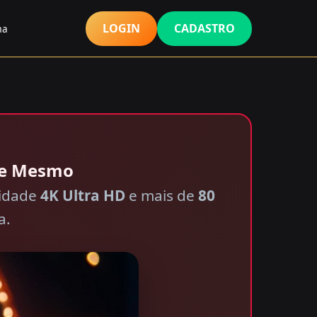
LOGIN
CADASTRO
ma
oje Mesmo
lidade
4K Ultra HD
e mais de
80
a.