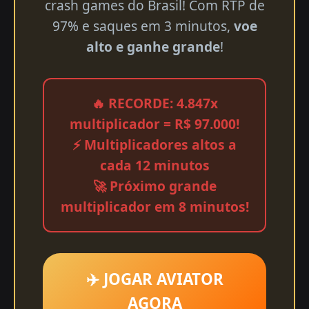
crash games do Brasil! Com RTP de
97% e saques em 3 minutos,
voe
alto e ganhe grande
!
🔥 RECORDE: 4.847x
multiplicador = R$ 97.000!
⚡ Multiplicadores altos a
cada 12 minutos
🚀 Próximo grande
multiplicador em 8 minutos!
✈️ JOGAR AVIATOR
AGORA