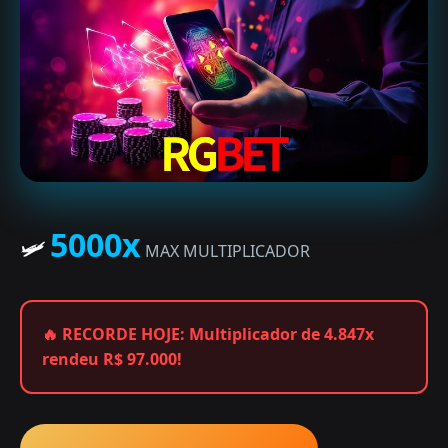
5000x
🛩️
MAX MULTIPLICADOR
🔥
RECORDE HOJE:
Multiplicador de 4.847x
rendeu R$ 97.000!