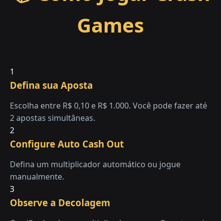
Games
1
Defina sua Aposta
Escolha entre R$ 0,10 e R$ 1.000. Você pode fazer até
2 apostas simultâneas.
2
Configure Auto Cash Out
Defina um multiplicador automático ou jogue
manualmente.
3
Observe a Decolagem