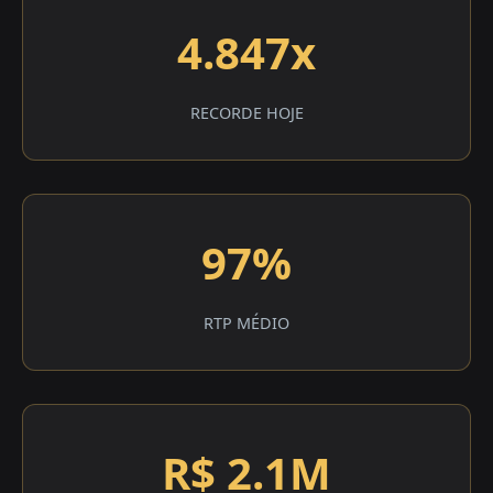
4.847x
RECORDE HOJE
97%
RTP MÉDIO
R$ 2.1M