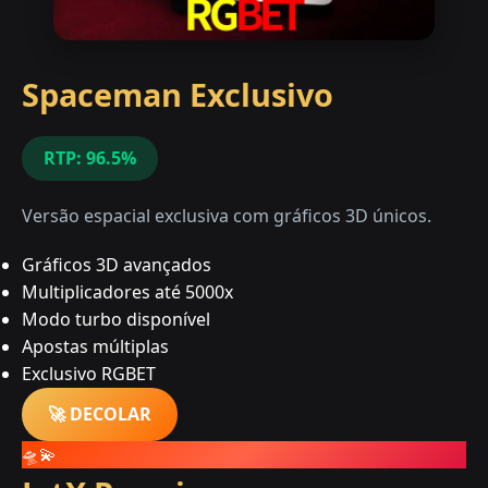
Spaceman Exclusivo
RTP: 96.5%
Versão espacial exclusiva com gráficos 3D únicos.
Gráficos 3D avançados
Multiplicadores até 5000x
Modo turbo disponível
Apostas múltiplas
Exclusivo RGBET
🚀 DECOLAR
🛸💫