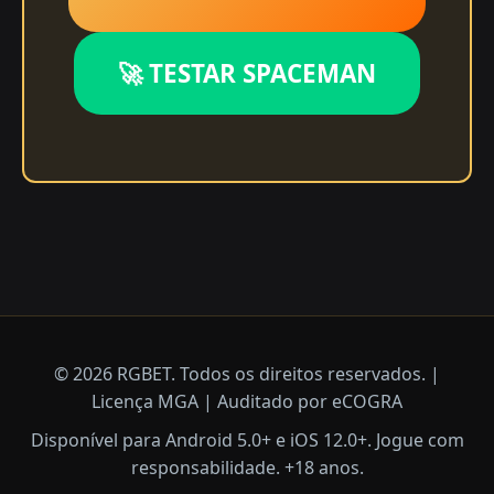
🚀 TESTAR SPACEMAN
© 2026 RGBET. Todos os direitos reservados. |
Licença MGA | Auditado por eCOGRA
Disponível para Android 5.0+ e iOS 12.0+. Jogue com
responsabilidade. +18 anos.