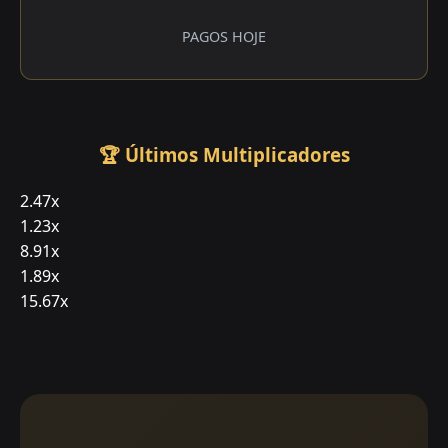
PAGOS HOJE
🏆 Últimos Multiplicadores
2.47x
1.23x
8.91x
1.89x
15.67x