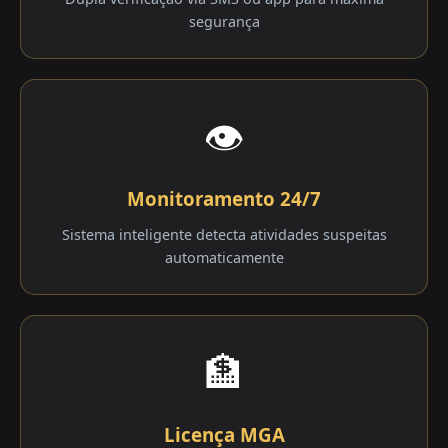
segurança
👁️
Monitoramento 24/7
Sistema inteligente detecta atividades suspeitas
automaticamente
🏦
Licença MGA