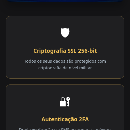
🛡️
Criptografia SSL 256-bit
Todos os seus dados são protegidos com
criptografia de nível militar
🔐
Autenticação 2FA
Dupla verificação via SMS ou app para máxima