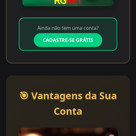
Ainda não tem uma conta?
CADASTRE-SE GRÁTIS
🎯 Vantagens da Sua
Conta