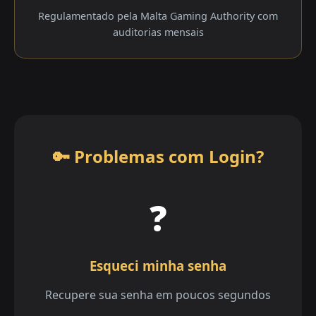
Regulamentado pela Malta Gaming Authority com
auditorias mensais
🔑 Problemas com Login?
❓
Esqueci minha senha
Recupere sua senha em poucos segundos