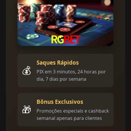
Saques Rápidos
💰
PIX em 3 minutos, 24 horas por
dia, 7 dias por semana
Bônus Exclusivos
🎁
Promoções especiais e cashback
semanal apenas para clientes