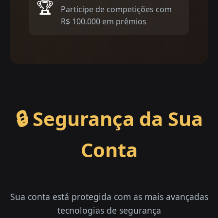
🏆
Participe de competições com
R$ 100.000 em prêmios
🔒 Segurança da Sua
Conta
Sua conta está protegida com as mais avançadas
tecnologias de segurança